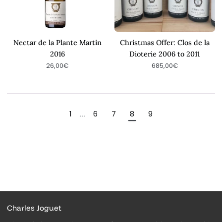
2006
to
2011
Nectar de la Plante Martin
Christmas Offer: Clos de la
2016
Dioterie 2006 to 2011
26,00€
685,00€
1
6
7
8
9
...
Charles Joguet