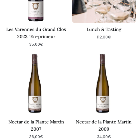
"En-
primeur
Les Varennes du Grand Clos
Lunch & Tasting
2023 "En-primeur
112,00€
35,00€
Nectar
Nectar
de
de
la
la
Plante
Plante
Martin
Martin
2007
2009
Nectar de la Plante Martin
Nectar de la Plante Martin
2007
2009
36,00€
34,00€