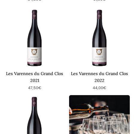
Les
Les
Varennes
Varennes
du
du
Grand
Grand
Clos
Clos
2021
2022
Les Varennes du Grand Clos
Les Varennes du Grand Clos
2021
2022
47,50€
44,00€
Les
Lunch
Varennes
&
du
Tasting
Grand
Clos
2023