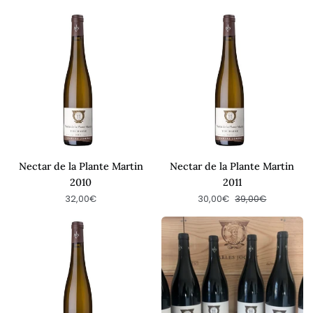
Nectar
Nectar
de
de
la
la
Plante
Plante
Martin
Martin
2010
2011
Nectar de la Plante Martin
Nectar de la Plante Martin
2010
2011
Regular price
32,00€
30,00€
39,00€
Nectar
Christmas
de
Offer:
la
Clos
Plante
de
Martin
la
2016
Dioterie