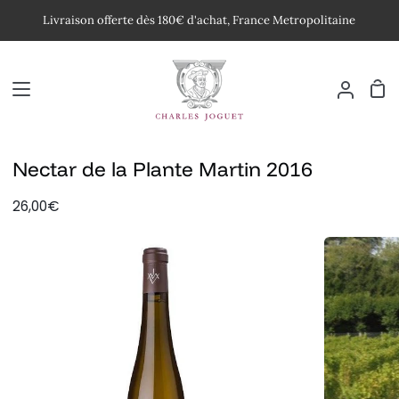
Passer
Livraison offerte dès 180€ d'achat, France Metropolitaine
au
contenu
Pan
Mon
compte
Nectar de la Plante Martin 2016
26,00€