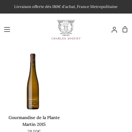
Passer
Livraison offerte dès 180€ d'achat, France Metropolitaine
au
contenu
Pan
Mon
compte
Gourmandise
de
la
Plante
Martin
2015
Gourmandise de la Plante
Martin 2015
28,00€