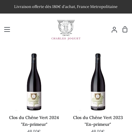
Passer
Livraison offerte dès 180€ d'achat, France Metropolitaine
au
contenu
Pan
Mon
compte
Clos
Clos
du
du
Chêne
Chêne
Vert
Vert
2024
2023
"En-
"En-
primeur"
primeur"
Clos du Chêne Vert 2024
Clos du Chêne Vert 2023
"En-primeur"
"En-primeur"
48,00€
48,00€