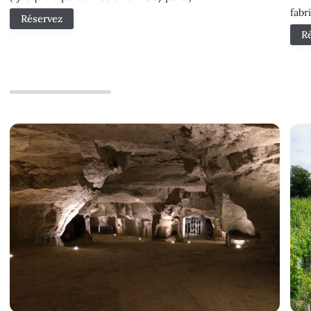
fabr
Réservez
R