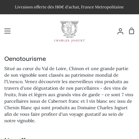
Passer
Livraison offerte dès 180€ d'achat, France Metropolitaine
au
contenu
Pan
Mon
compte
Oenotourisme
Situé au cœur du Val de Loire, Chinon et une grande partie
de son vignoble sont classés au patrimoine mondial de
l'Unesco. Venez décourvrir les merveilleux vins produits au
travers d'une dégustation de nos parcellaires - des vins de
fruits, frais et légers aux grands vins de garde - ce sont 7 vins
parcellaires issus de Cabernet franc et 1 vin blanc sec issu de
Chenin Blanc qui sont produits au Domaine Charles Joguet
afin de vous faire profiter d'un voyage gustatif au sein de
notre vignoble.