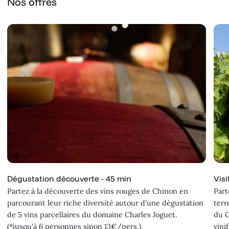
Nos offres
Dégustation découverte - 45 min
Visi
Partez à la découverte des vins rouges de Chinon en
Part
parcourant leur riche diversité autour d'une dégustation
terr
de 5 vins parcellaires du domaine Charles Joguet.
du C
(*jusqu'à 6 personnes sinon 13€/pers.)
vini