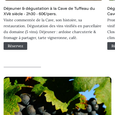
Déjeuner & dégustation à la Cave de Tuffeau du
Dég
XVè siècle - 2h30 - 60€/pers.
Cave
Visite commentée de la Cave, son histoire, sa
Prom
restauration. Dégustation des vins vinifiés en parcellaire
vini
du domaine (5 vins). Déjeuner : ardoise charcuterie &
Clos
fromage à partager, tarte vigneronne, café.
clim
Réservez
R