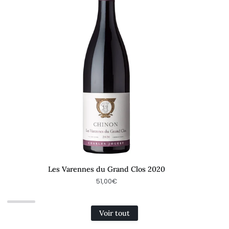
Clos
202
2020
Les Varennes du Grand Clos 2020
51,00€
Voir tout