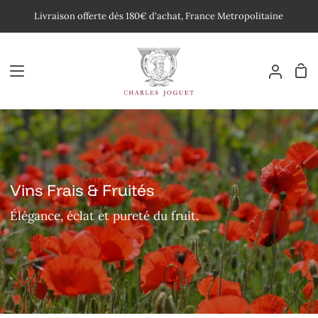
Passer
Livraison offerte dès 180€ d'achat, France Metropolitaine
au
contenu
Pan
Mon
compte
Vins Frais & Fruités
Élégance, éclat et pureté du fruit.