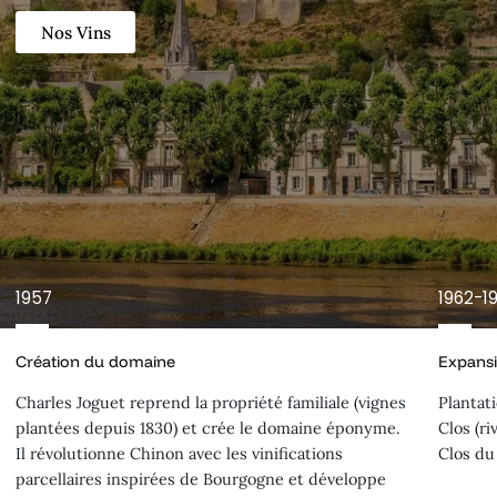
Nos Vins
1957
1962-1
Création du domaine
Expansi
Charles Joguet reprend la propriété familiale (vignes
Plantat
plantées depuis 1830) et crée le domaine éponyme.
Clos (ri
Il révolutionne Chinon avec les vinifications
Clos du 
parcellaires inspirées de Bourgogne et développe