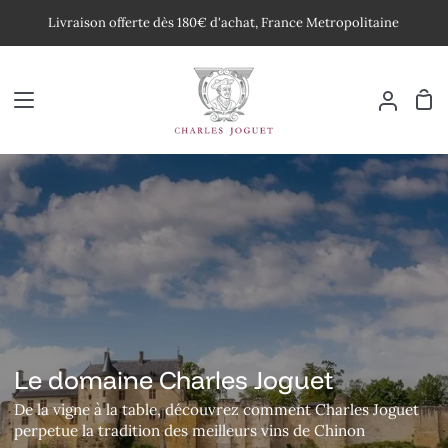
Passer
Livraison offerte dès 180€ d'achat, France Metropolitaine
au
contenu
Pan
Mon
compte
Le domaine Charles Joguet
De la vigne à la table, découvrez comment Charles Joguet
perpetue la tradition des meilleurs vins de Chinon