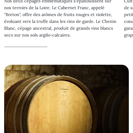
Nos deux cépages emblématiques s'épanouissent sur
Cult
nos terroirs de la Loire. Le Cabernet Franc, appelé
de s
"Breton", offre des arômes de fruits rouges et violette,
peti
évoluant vers la truffe dans les vins de garde. Le Chenin
conc
Blanc, cépage ancestral, produit de grands vins blancs
gara
secs sur nos sols argilo-calcaires.
grap