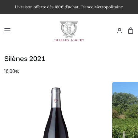
Passer
Livraison offerte dès 180€ d'achat, France Metropolitaine
au
contenu
Pan
Mon
compte
Silènes 2021
16,00€