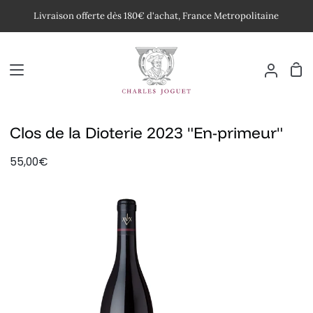
Passer
Livraison offerte dès 180€ d'achat, France Metropolitaine
au
contenu
Pan
Mon
compte
Clos de la Dioterie 2023 "En-primeur"
55,00€