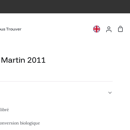
Pani
us Trouver
Mon
compte
e Martin 2011
libré
onversion biologique