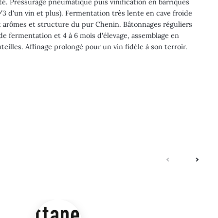
ité. Pressurage pneumatique puis vinification en barriques
/3 d'un vin et plus). Fermentation très lente en cave froide
t arômes et structure du pur Chenin. Bâtonnages réguliers
 de fermentation et 4 à 6 mois d'élevage, assemblage en
eilles. Affinage prolongé pour un vin fidèle à son terroir.
suivante
précé