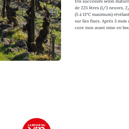
tris successifs selon matur
de 225 litres (1/3 neuves, 2
(5 à 13°C maximum) révélan
sur lies fines. Après 3 mois
cuve inox avant mise en bout