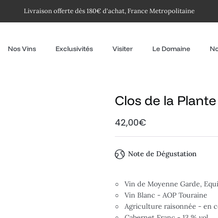
Livraison offerte dès 180€ d'achat, France Metropolitaine
Nos Vins
Exclusivités
Visiter
Le Domaine
No
Clos de la Plant
42,00€
Note de Dégustation
○ Vin de Moyenne Garde, Equi
○ Vin Blanc - AOP Touraine
○ Agriculture raisonnée - en c
○ Cabernet Franc - 13 % vol.