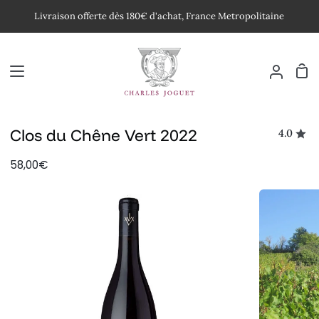
Passer
Livraison offerte dès 180€ d'achat, France Metropolitaine
au
contenu
Pan
Mon
compte
Clos du Chêne Vert 2022
4.0
58,00€