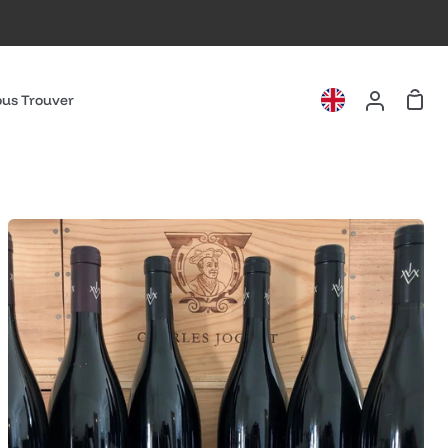
Pani
us Trouver
Mon
compte
Coffret
Amateur
2011