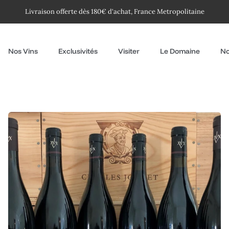
Livraison offerte dès 180€ d'achat, France Metropolitaine
Nos Vins
Exclusivités
Visiter
Le Domaine
No
Coffret
Clos
Millésime
2017