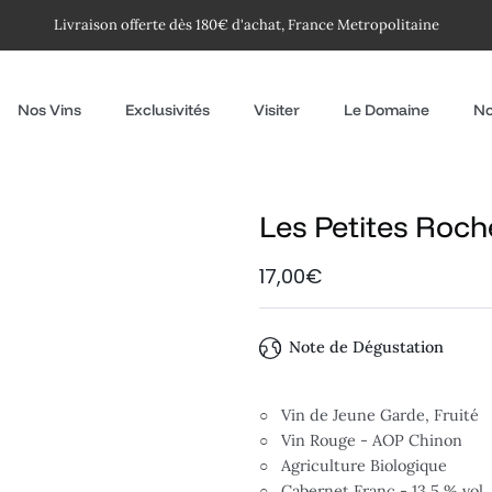
Livraison offerte dès 180€ d'achat, France Metropolitaine
Nos Vins
Exclusivités
Visiter
Le Domaine
No
Les Petites Roc
17,00€
Note de Dégustation
○
Vin de Jeune Garde, Fruité
○
Vin Rouge - AOP Chinon
○ Agriculture Biologique
○ Cabernet Franc - 13.5 % vol.