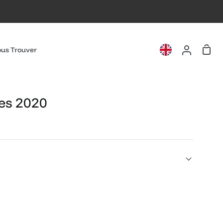
Pani
us Trouver
Mon
compte
hes 2020