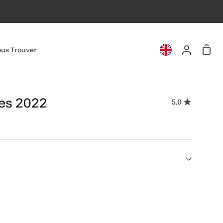
Pani
us Trouver
Mon
compte
hes 2022
5.0