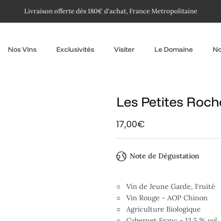
Livraison offerte dès 180€ d'achat, France Metropolitaine
Nos Vins
Exclusivités
Visiter
Le Domaine
No
Les Petites Roc
17,00€
Note de Dégustation
○
Vin de Jeune Garde, Fruité
○
Vin Rouge - AOP Chinon
○ Agriculture Biologique
○ Cabernet Franc - 13,5 % vol.