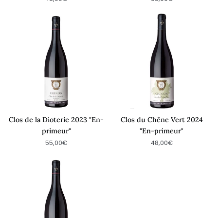
Clos
Clos
de
du
la
Chêne
Dioterie
Vert
2023
2024
"En-
"En-
primeur"
primeur"
Clos de la Dioterie 2023 "En-
Clos du Chêne Vert 2024
primeur"
"En-primeur"
55,00€
48,00€
Clos
de
la
Dioterie
2024
"En-