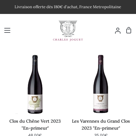
Passer
Livraison offerte dès 180€ d'achat, France Metropolitaine
au
contenu
Pan
Mon
compte
Clos
Les
du
Varennes
Chêne
du
Vert
Grand
2023
Clos
"En-
2023
primeur"
"En-
primeur"
Clos du Chêne Vert 2023
Les Varennes du Grand Clos
"En-primeur"
2023 "En-primeur"
48,00€
35,00€