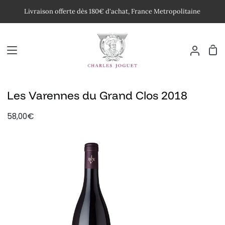
Passer
Livraison offerte dès 180€ d'achat, France Metropolitaine
au
contenu
Pan
Mon
compte
Les Varennes du Grand Clos 2018
58,00€