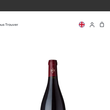
Pani
us Trouver
Mon
compte
Les
Charmes
2020