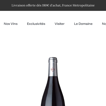
Livraison offerte dès 180€ d'achat, France Metropolitaine
Nos Vins
Exclusivités
Visiter
Le Domaine
No
Silènes
2020