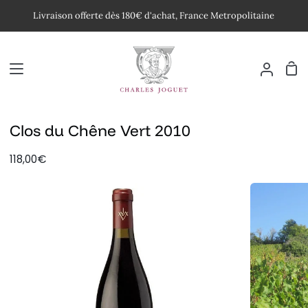
Passer
Livraison offerte dès 180€ d'achat, France Metropolitaine
au
contenu
Pan
Mon
compte
Clos du Chêne Vert 2010
118,00€