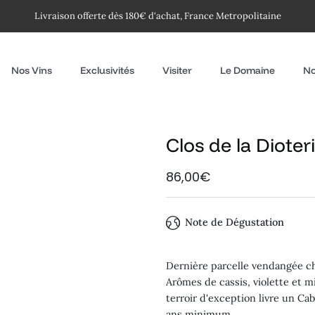
Livraison offerte dès 180€ d'achat, France Metropolitaine
Nos Vins
Exclusivités
Visiter
Le Domaine
No
Clos de la Dioter
86,00€
Note de Dégustation
Dernière parcelle vendangée ch
Arômes de cassis, violette et mi
terroir d'exception livre un 
ans minimum.