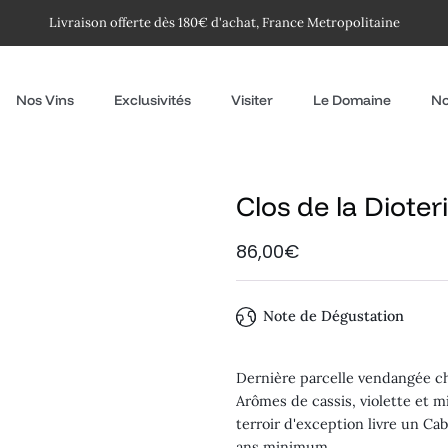
Livraison offerte dès 180€ d'achat, France Metropolitaine
Nos Vins
Exclusivités
Visiter
Le Domaine
No
Clos de la Dioter
86,00€
Note de Dégustation
Dernière parcelle vendangée ch
Arômes de cassis, violette et mi
terroir d'exception livre un 
ans minimum.