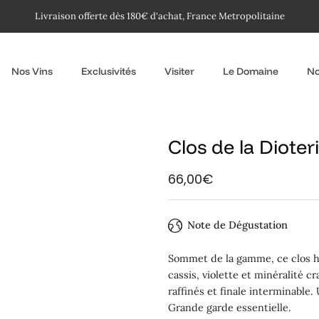
Livraison offerte dès 180€ d'achat, France Metropolitaine
Nos Vins
Exclusivités
Visiter
Le Domaine
No
Clos de la Dioter
66,00€
Note de Dégustation
Sommet de la gamme, ce clos h
cassis, violette et minéralité 
raffinés et finale interminabl
Grande garde essentielle.