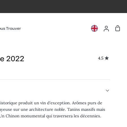
Pani
us Trouver
Mon
compte
ie 2022
4.5
istorique produit un vin d'exception. Arômes purs de
crayeuse sur une architecture noble. Tanins massifs mais
e. Un Chinon monumental qui traversera les décennies.