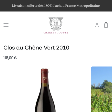
Passer
Livraison offerte dès 180€ d'achat, France Metropolitaine
au
contenu
Pan
Mon
compte
Clos du Chêne Vert 2010
118,00€