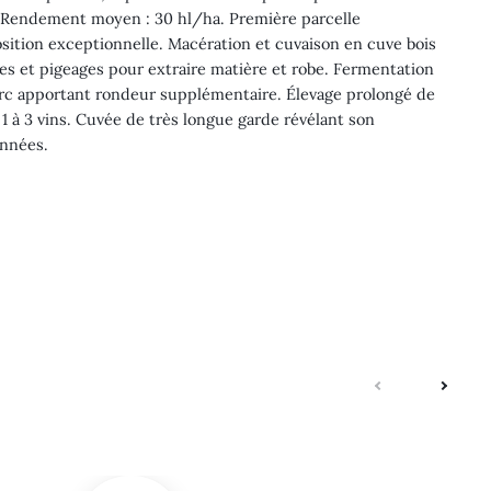
e. Rendement moyen : 30 hl/ha. Première parcelle
sition exceptionnelle. Macération et cuvaison en cuve bois
s et pigeages pour extraire matière et robe. Fermentation
arc apportant rondeur supplémentaire. Élevage prolongé de
 1 à 3 vins. Cuvée de très longue garde révélant son
années.
suivante
précé