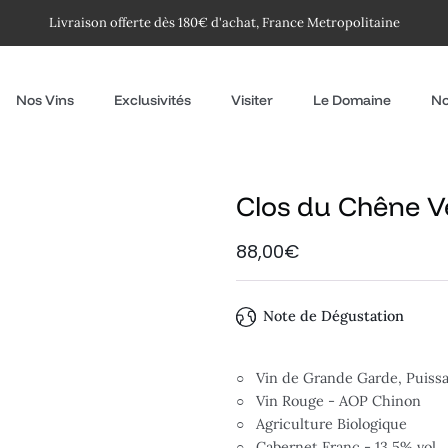
Livraison offerte dès 180€ d'achat, France Metropolitaine
Nos Vins
Exclusivités
Visiter
Le Domaine
No
Clos du Chêne V
88,00€
Note de Dégustation
○ Vin de Grande Garde, Puiss
○ Vin Rouge - AOP Chinon
○ Agriculture Biologique
○ Cabernet Franc - 13.5% vol.