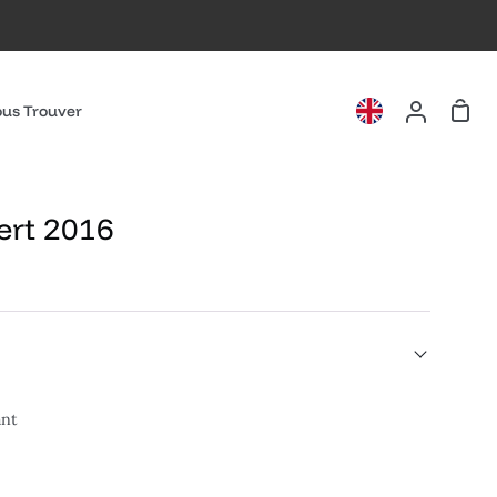
Pani
us Trouver
Mon
compte
ert 2016
ant