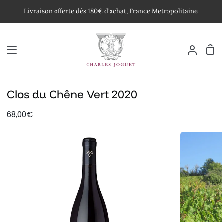
Passer
Livraison offerte dès 180€ d'achat, France Metropolitaine
au
contenu
Pan
Mon
compte
Clos du Chêne Vert 2020
68,00€