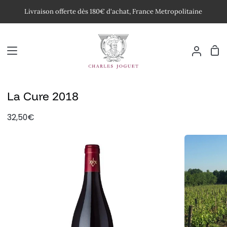
Passer
Livraison offerte dès 180€ d'achat, France Metropolitaine
au
contenu
Pan
Mon
compte
La Cure 2018
32,50€