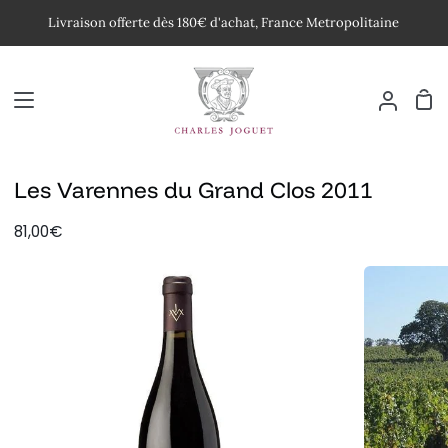
Passer
Livraison offerte dès 180€ d'achat, France Metropolitaine
au
contenu
Pan
Mon
compte
Les Varennes du Grand Clos 2011
81,00€