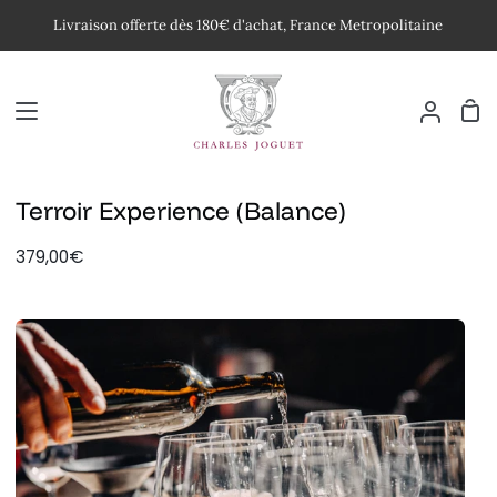
Passer
Livraison offerte dès 180€ d'achat, France Metropolitaine
au
contenu
Pan
Mon
compte
Terroir Experience (Balance)
379,00€