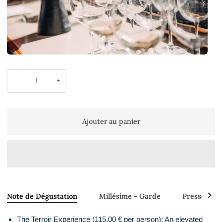
−
+
Ajouter au panier
Voir
Note de Dégustation
Millésime - Garde
Presse - A
tout
The Terroir Experience (115.00 € per person): An elevated