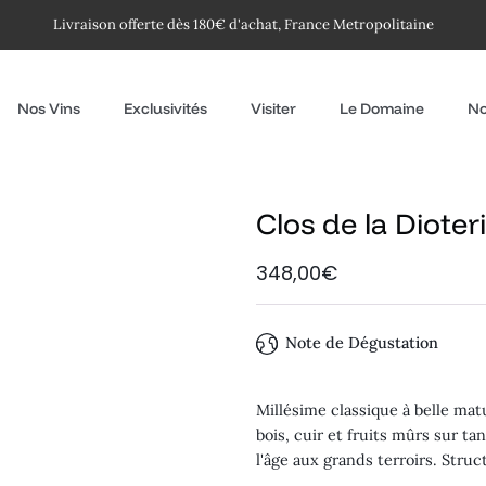
Livraison offerte dès 180€ d'achat, France Metropolitaine
Nos Vins
Exclusivités
Visiter
Le Domaine
No
Clos de la Dioter
348,00€
Note de Dégustation
Millésime classique à belle mat
bois, cuir et fruits mûrs sur ta
l'âge aux grands terroirs. Stru