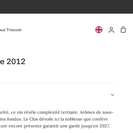
Pani
us Trouver
Mon
compte
ie 2012
urité, ce vin révèle complexité tertiaire. Arômes de sous-
nins fondus. Le Clos dévoile ici la noblesse que confère
cture encore présente garantit une garde jusqu'en 2027.