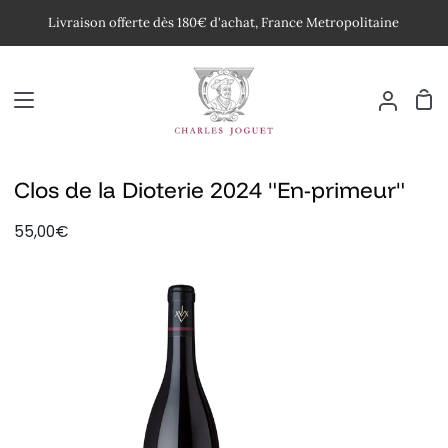
Passer
Livraison offerte dès 180€ d'achat, France Metropolitaine
au
contenu
Pan
Mon
compte
Clos de la Dioterie 2024 "En-primeur"
55,00€