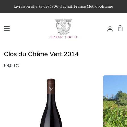
Passer
Livraison offerte dès 180€ d'achat, France Metropolitaine
au
contenu
Pan
Mon
compte
Clos du Chêne Vert 2014
98,00€