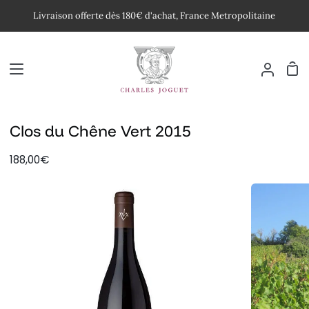
Passer
Livraison offerte dès 180€ d'achat, France Metropolitaine
au
contenu
Pan
Mon
compte
Clos du Chêne Vert 2015
188,00€