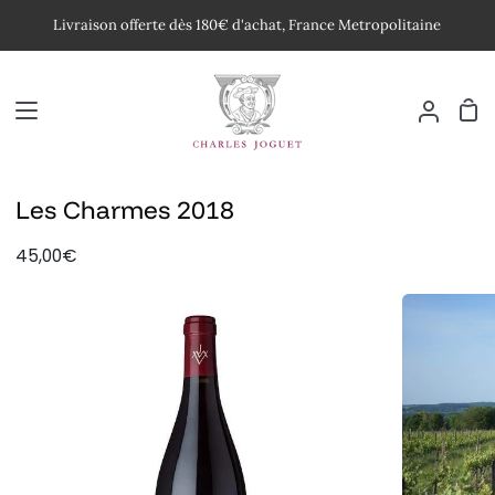
Passer
Livraison offerte dès 180€ d'achat, France Metropolitaine
au
contenu
Pan
Mon
compte
Les Charmes 2018
45,00€