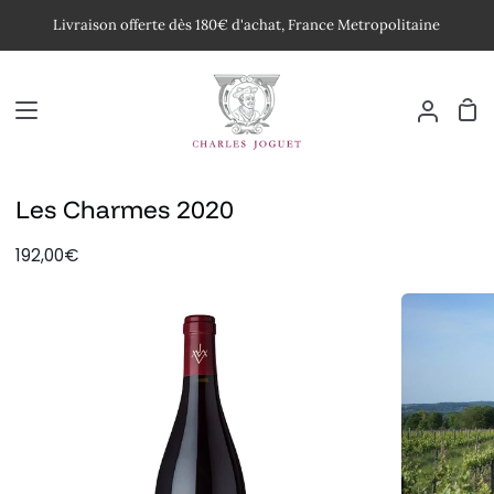
Passer
Livraison offerte dès 180€ d'achat, France Metropolitaine
au
contenu
Pan
Mon
compte
Les Charmes 2020
192,00€