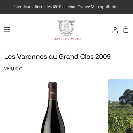
Passer
Livraison offerte dès 180€ d'achat, France Metropolitaine
au
contenu
Pan
Mon
compte
Les Varennes du Grand Clos 2009
289,00€