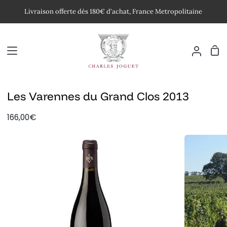
Passer
Livraison offerte dès 180€ d'achat, France Metropolitaine
au
contenu
Pan
Mon
compte
Les Varennes du Grand Clos 2013
166,00€