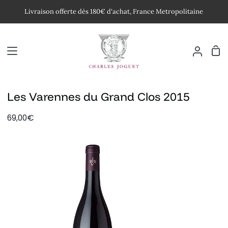
Passer
Livraison offerte dès 180€ d'achat, France Metropolitaine
au
contenu
Pan
Mon
compte
Les Varennes du Grand Clos 2015
69,00€