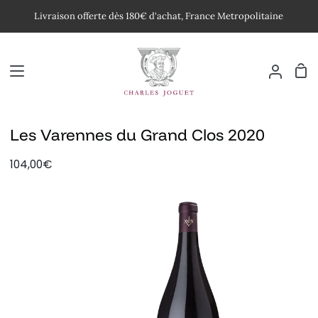
Passer
Livraison offerte dès 180€ d'achat, France Metropolitaine
au
contenu
Pan
Mon
compte
Les Varennes du Grand Clos 2020
104,00€