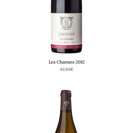
Les Charmes 2012
42,50€
Clos
de
la
Plante
Martin
2010