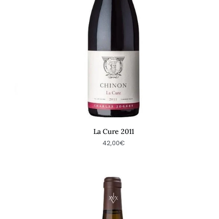
La Cure 2011
42,00€
Clos
de
la
Plante
Martin