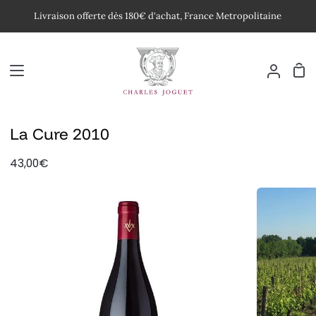
Passer
Livraison offerte dès 180€ d'achat, France Metropolitaine
au
contenu
Pan
Mon
compte
La Cure 2010
43,00€