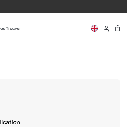
Pani
us Trouver
Mon
compte
lication